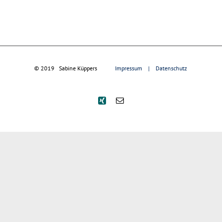
© 2019   Sabine Küppers            
Impressum
    |    
Datenschutz
Xing
E-
Mail